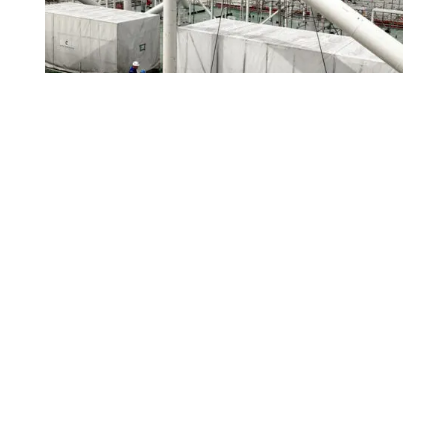
Offshoremoduler
Solid produktkunnskap. Høy presisjon. Lang erfaring.