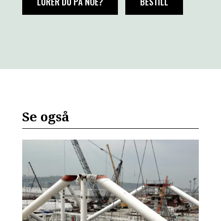
LURER DU PÅ NOE?
BESTILL
Se også